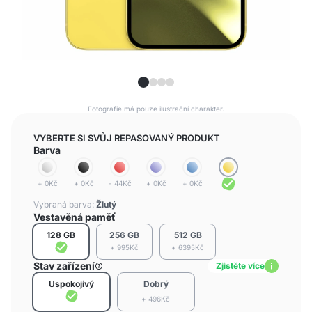
Fotografie má pouze ilustrační charakter.
VYBERTE SI SVŮJ REPASOVANÝ PRODUKT
Barva
+ 0Kč
+ 0Kč
- 44Kč
+ 0Kč
+ 0Kč
Vybraná barva:
Žlutý
Vestavěná paměť
128 GB
256 GB
512 GB
+ 995Kč
+ 6395Kč
Stav zařízení
Zjistěte více
Uspokojivý
Dobrý
+ 496Kč