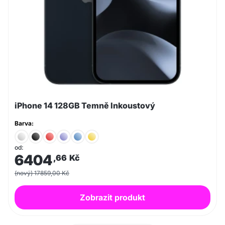
iPhone 14 128GB Temně Inkoustový
Barva:
od:
6404
,66
Kč
(nový) 17859,00 Kč
Zobrazit produkt