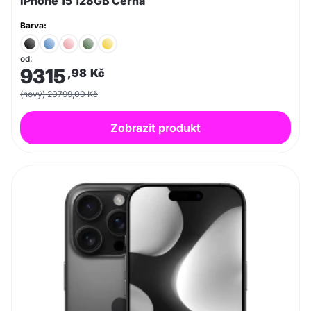
iPhone 15 128GB Černá
Barva:
od:
9315
,98
Kč
(nový) 20799,00 Kč
Zobrazit produkt