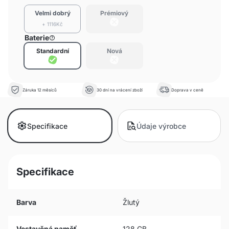
Velmi dobrý
Prémiový
+ 1116Kč
Baterie
Standardní
Nová
Záruka 12 měsíců
30 dní na vrácení zboží
Doprava v ceně
Specifikace
Údaje výrobce
Specifikace
Barva
Žlutý
Vestavěná paměť
128 GB