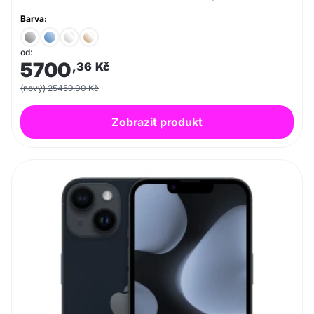
Barva:
od:
5700
,36
Kč
(nový) 25459,00 Kč
Zobrazit produkt