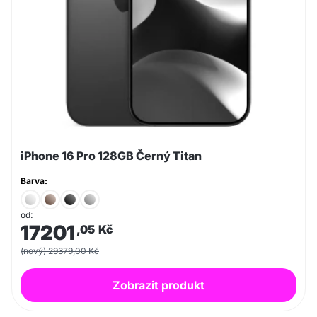
iPhone 16 Pro 128GB Černý Titan
Barva:
od:
17201
,05
Kč
(nový) 29379,00 Kč
Zobrazit produkt