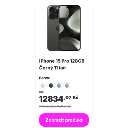
iPhone 15 Pro 128GB
Černý Titan
Barva:
od:
12834
,07
Kč
(nový) 29379,00 Kč
Zobrazit produkt