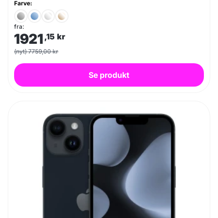
Farve:
fra:
1921
,15
kr
(nyt) 7759,00 kr
Se produkt