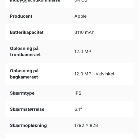
Producent
Apple
Batterikapacitet
3110 mAh
Opløsning på
12.0 MP
frontkameraet
Opløsning på
12.0 MP – vidvinkel
bagkameraet
Skærmtype
IPS
Skærmstørrelse
6.1"
Skærmopløsning
1792 x 828