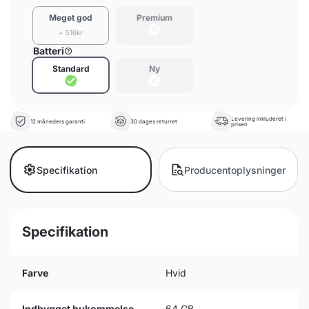
Meget god
Premium
+ 516kr
Batteri
Standard
Ny
Levering inkluderet i
12 måneders garanti
30 dages returret
prisen
Specifikation
Producentoplysninger
Specifikation
Farve
Hvid
Indbygget hukommelse
64 GB