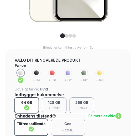
Billedet er kun til illustrative formål.
VÆLG DIT RENOVEREDE PRODUKT
Farve
+ 0kr
+ 0kr
+ 0kr
+ 0kr
+ 0kr
Udvalgt farve:
Hvid
Indbygget hukommelse
64 GB
128 GB
256 GB
+ 366kr
+ 793kr
Enhedens tilstand
Få mere at vide
Tilfredsstillende
God
+ 1214kr