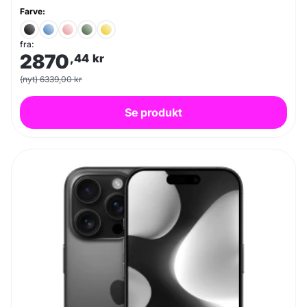
Farve:
fra:
2870
,44
kr
(nyt) 6339,00 kr
Se produkt