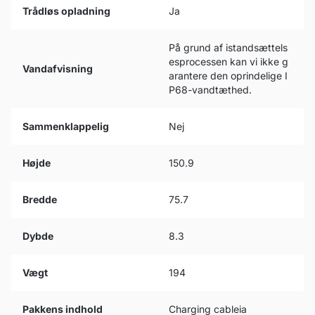
Trådløs opladning
Ja
På grund af istandsættels
esprocessen kan vi ikke g
Vandafvisning
arantere den oprindelige I
P68-vandtæthed.
Sammenklappelig
Nej
Højde
150.9
Bredde
75.7
Dybde
8.3
Vægt
194
Pakkens indhold
Charging cableia