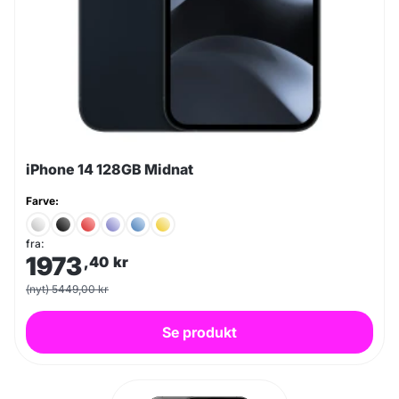
iPhone 14 128GB Midnat
Farve:
fra:
1973
,40
kr
(nyt) 5449,00 kr
Se produkt