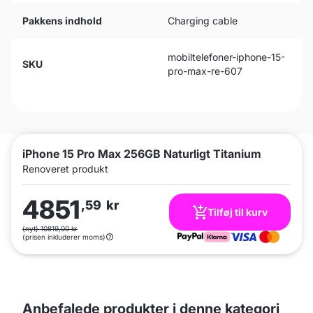
Pakkens indhold
Charging cable
mobiltelefoner-iphone-15-
SKU
pro-max-re-607
iPhone 15 Pro Max 256GB Naturligt Titanium
Renoveret produkt
4851
,59
kr
Tilføj til kurv
(nyt) 10819,00 kr
(prisen inkluderer moms)
Anbefalede produkter i denne kategori