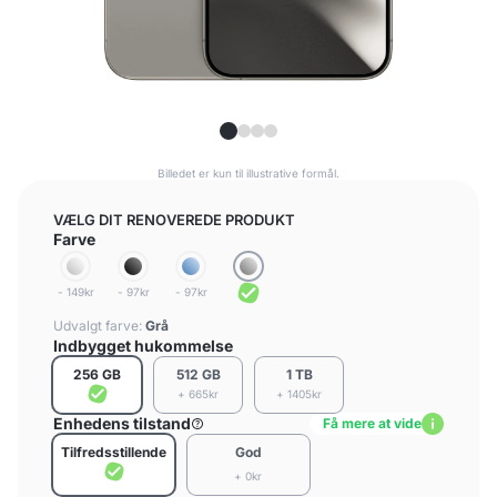
Billedet er kun til illustrative formål.
VÆLG DIT RENOVEREDE PRODUKT
Farve
- 149kr
- 97kr
- 97kr
Udvalgt farve:
Grå
Indbygget hukommelse
256 GB
512 GB
1 TB
+ 665kr
+ 1405kr
Enhedens tilstand
Få mere at vide
Tilfredsstillende
God
+ 0kr