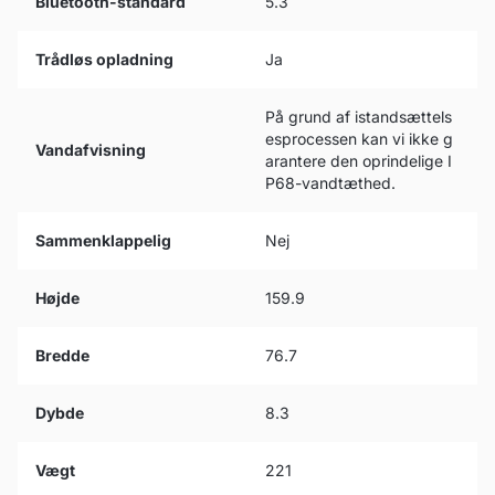
Bluetooth-standard
5.3
Trådløs opladning
Ja
På grund af istandsættels
esprocessen kan vi ikke g
Vandafvisning
arantere den oprindelige I
P68-vandtæthed.
Sammenklappelig
Nej
Højde
159.9
Bredde
76.7
Dybde
8.3
Vægt
221