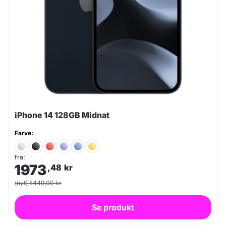
iPhone 14 128GB Midnat
Farve:
fra:
1973
,48
kr
(nyt) 5449,00 kr
Se produkt