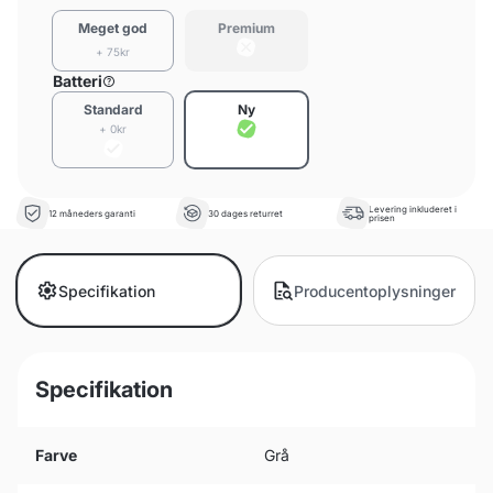
Meget god
Premium
+ 75kr
Batteri
Standard
Ny
+ 0kr
Levering inkluderet i
12 måneders garanti
30 dages returret
prisen
Specifikation
Producentoplysninger
Specifikation
Farve
Grå