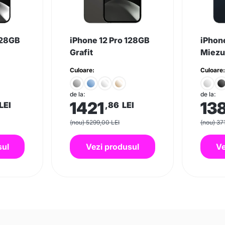
128GB
iPhone 12 Pro 128GB
iPhon
Grafit
Miezul
Culoare:
Culoare:
de la:
de la:
1421
13
LEI
,86
LEI
(nou) 5299,00 LEI
(nou) 37
sul
Vezi produsul
Ve