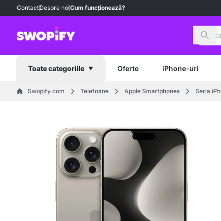
Contact
Despre noi
Cum funcționează?
Căut
Oferte
iPhone-uri
Toate categoriile
Swopify.com
Telefoane
Apple Smartphones
Seria iP