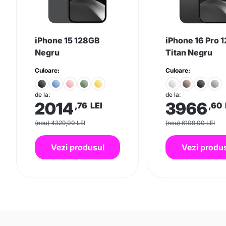
iPhone 15 128GB
iPhone 16 Pro 
Negru
Titan Negru
Culoare:
Culoare:
de la:
de la:
2014
3966
,76
LEI
,60
(nou) 4329,00 LEI
(nou) 6109,00 LEI
Vezi produsul
Vezi produ