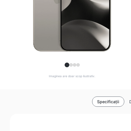
Imaginea are doar scop ilustrativ.
Specificații