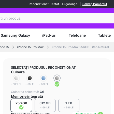
Recondiționat. Testat. Cu garanție.
Salvați Pământul
are
Samsung Galaxy
iPad-uri
Telefoane
Tablete
hone 15
iPhone 15 Pro Max
iPhone 15 Pro Max 256GB Titan Natural
SELECTAȚI PRODUSUL RECONDIȚIONAT
Culoare
- 105LEI
- 68LEI
- 68LEI
Culoarea selectată:
Gri
Memorie integrată
256 GB
512 GB
1 TB
+ 661LEI
+ 986LEI