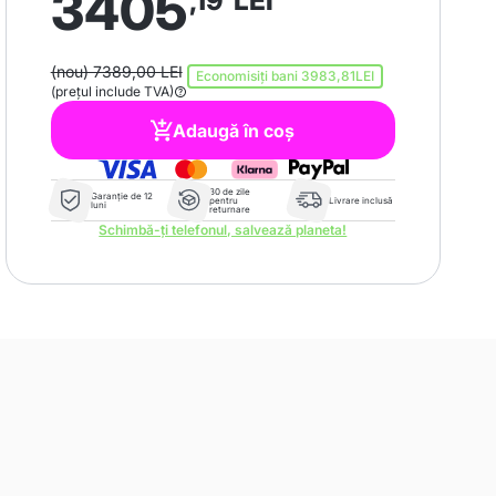
3405
,19
LEI
(nou) 7389,00 LEI
Economisiți bani
3983,81LEI
(prețul include TVA)
Adaugă în coș
30 de zile
Garanție de 12
pentru
Livrare inclusă
luni
returnare
Schimbă-ți telefonul, salvează planeta!