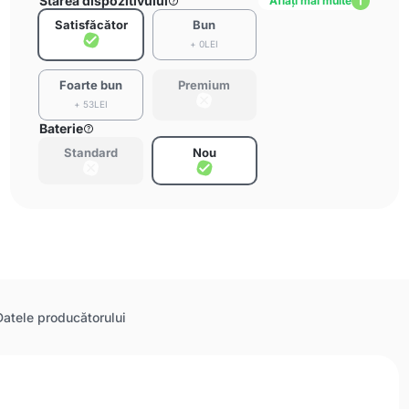
Starea dispozitivului
Aflați mai multe
Satisfăcător
Bun
+ 0LEI
Foarte bun
Premium
+ 53LEI
Baterie
Standard
Nou
Datele producătorului