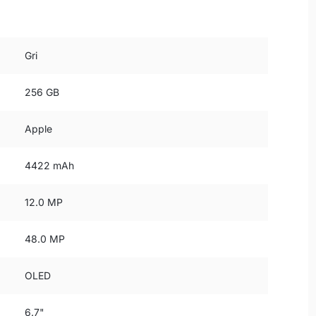
Gri
256 GB
Apple
4422 mAh
12.0 MP
48.0 MP
OLED
6.7"