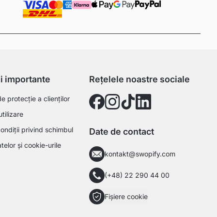
ii importante
Rețelele noastre sociale
 protecție a clienților
utilizare
ondiții privind schimbul
Date de contact
telor și cookie-urile
kontakt@swopify.com
(+48) 22 290 44 00
Fișiere cookie