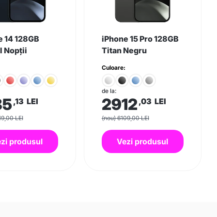
e 14 128GB
iPhone 15 Pro 128GB
 Nopții
Titan Negru
Culoare:
de la:
85
2912
,13
LEI
,03
LEI
19,00 LEI
(nou) 6109,00 LEI
zi produsul
Vezi produsul