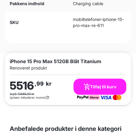
Pakkens indhold
Charging cable
mobiltelefoner-iphone-15-
SKU
pro-max-re-611
iPhone 15 Pro Max 512GB Blåt Titanium
Renoveret produkt
5516
,99
kr
Tilføj til kurv
(nyt) 12689,00 kr
(prisen inkluderer moms)
Anbefalede produkter i denne kategori