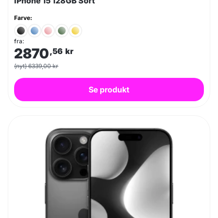
iPhone 15 128GB Sort
Farve:
fra:
2870
,56
kr
(nyt) 6339,00 kr
Se produkt