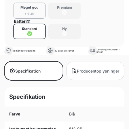
Meget god
Premium
+ 912kr
Batteri
Standard
Ny
Levering inkluderet i
12 måneders garanti
30 dages returret
prisen
Specifikation
Producentoplysninger
Specifikation
Farve
Blå
Indbygget hukommelse
512 GB