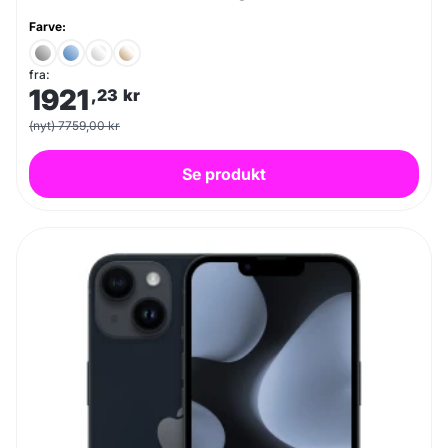
Farve:
fra:
1921
,23
kr
(nyt) 7759,00 kr
Se produkt