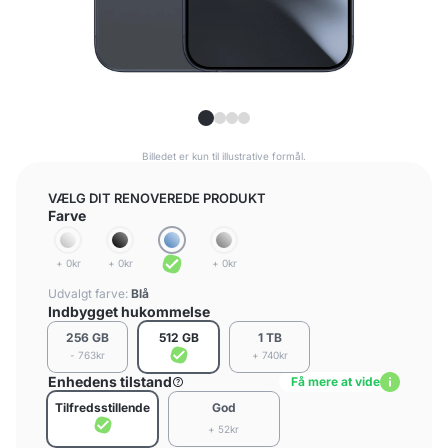
Billedet er kun til illustrative formål.
VÆLG DIT RENOVEREDE PRODUKT
Farve
+ 0kr
+ 0kr
+ 0kr
Udvalgt farve:
Blå
Indbygget hukommelse
256 GB
512 GB
1 TB
- 763kr
+ 740kr
Enhedens tilstand
Få mere at vide
Tilfredsstillende
God
+ 52kr