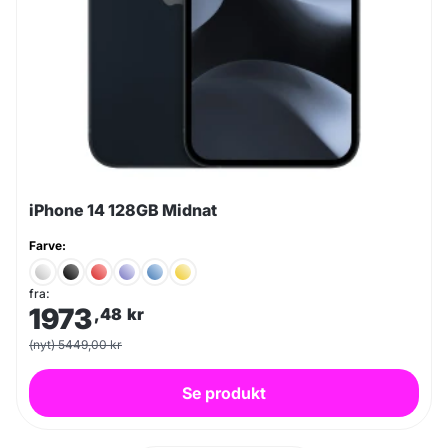
iPhone 14 128GB Midnat
Farve:
fra:
1973
,48
kr
(nyt) 5449,00 kr
Se produkt