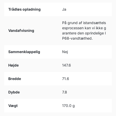
Trådløs opladning
Ja
På grund af istandsættels
esprocessen kan vi ikke g
Vandafvisning
arantere den oprindelige I
P68-vandtæthed.
Sammenklappelig
Nej
Højde
147.6
Bredde
71.6
Dybde
7.8
Vægt
170.0 g