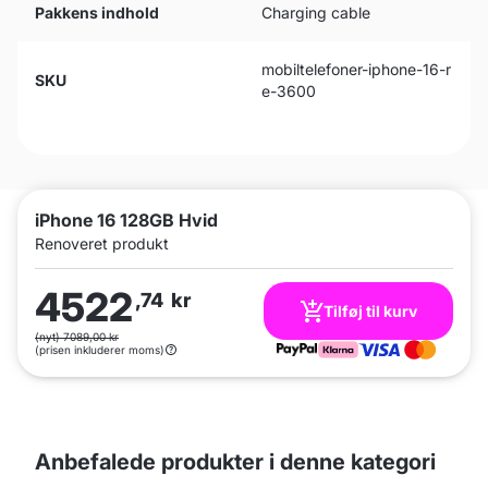
Pakkens indhold
Charging cable
mobiltelefoner-iphone-16-r
SKU
e-3600
iPhone 16 128GB Hvid
Renoveret produkt
4522
,74
kr
Tilføj til kurv
(nyt) 7089,00 kr
(prisen inkluderer moms)
Anbefalede produkter i denne kategori