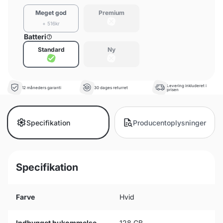
Meget god
Premium
+ 516kr
Batteri
Standard
Ny
Levering inkluderet i
12 måneders garanti
30 dages returret
prisen
Specifikation
Producentoplysninger
Specifikation
Farve
Hvid
Indbygget hukommelse
128 GB