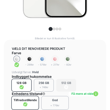
Billedet er kun til illustrative formål.
VÆLG DIT RENOVEREDE PRODUKT
Farve
- 299kr
- 576kr
+ 217kr
- 82kr
Udvalgt farve:
Hvid
Indbygget hukommelse
128 GB
256 GB
512 GB
+ 748kr
Enhedens tilstand
Få mere at vide
Tilfredsstillende
God
+ 776kr