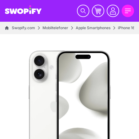
Swopify.com
Mobiltelefoner
Apple Smartphones
iPhone 16 s