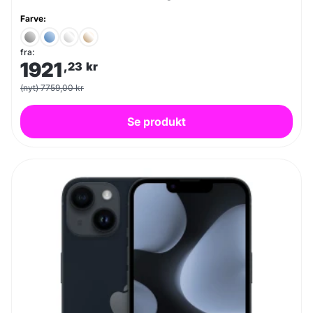
Farve:
fra:
1921
,23
kr
(nyt) 7759,00 kr
Se produkt