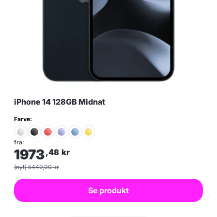
iPhone 14 128GB Midnat
Farve:
fra:
1973
,48
kr
(nyt) 5449,00 kr
Se produkt