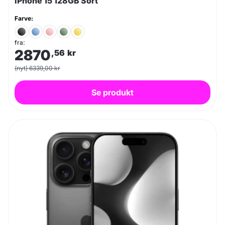
iPhone 15 128GB Sort
Farve:
fra:
2870
,56
kr
(nyt) 6339,00 kr
Se produkt