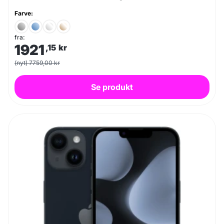
Farve:
fra:
1921
,15
kr
(nyt) 7759,00 kr
Se produkt