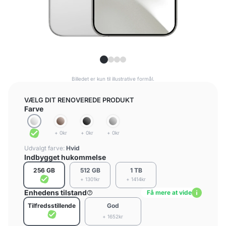
Billedet er kun til illustrative formål.
VÆLG DIT RENOVEREDE PRODUKT
Farve
+ 0kr
+ 0kr
+ 0kr
Udvalgt farve:
Hvid
Indbygget hukommelse
256 GB
512 GB
1 TB
+ 1301kr
+ 1414kr
Enhedens tilstand
Få mere at vide
Tilfredsstillende
God
+ 1652kr