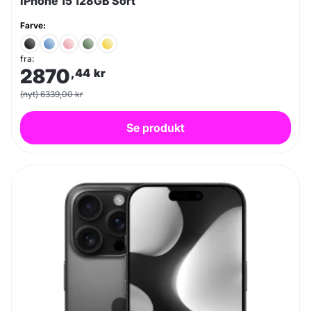
iPhone 15 128GB Sort
Farve:
fra:
2870
,44
kr
(nyt) 6339,00 kr
Se produkt