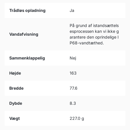
Trådløs opladning
Ja
På grund af istandsættels
esprocessen kan vi ikke g
Vandafvisning
arantere den oprindelige I
P68-vandtæthed.
Sammenklappelig
Nej
Højde
163
Bredde
77.6
Dybde
8.3
Vægt
227.0 g