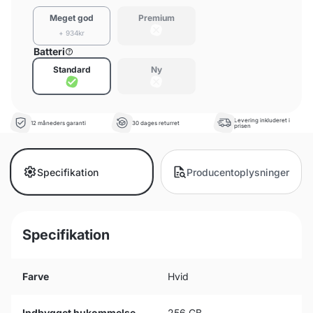
Meget god
Premium
+ 934kr
Batteri
Standard
Ny
Levering inkluderet i
12 måneders garanti
30 dages returret
prisen
Specifikation
Producentoplysninger
Specifikation
Farve
Hvid
Indbygget hukommelse
256 GB