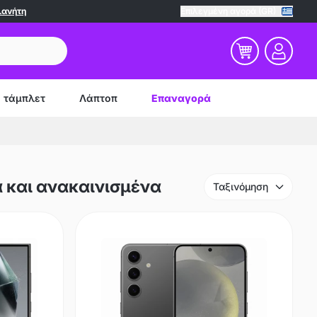
λανήτη
Επιλεγμένη αγορά (GR)
τάμπλετ
Λάπτοπ
Επαναγορά
 και ανακαινισμένα
Ταξινόμηση