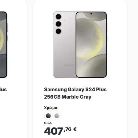
lus
Samsung Galaxy S24 Plus
256GB Marble Gray
Χρώμα:
από:
407
,76
€