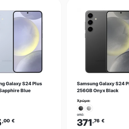
g Galaxy S24 Plus
Samsung Galaxy S24 P
Sapphire Blue
256GB Onyx Black
Χρώμα:
από:
5
371
,00
€
,76
€