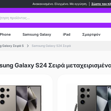
Ανακαινισμένο. Ελεγμένο. Με εγγύηση.
Σώστε τον π
ήτηση
iPhone
Samsung Galaxy
iPad
Σμαρτφόν
 Galaxy Σειρά S
Samsung Galaxy S24 Σειρά
ung Galaxy S24 Σειρά μεταχειρισμένα