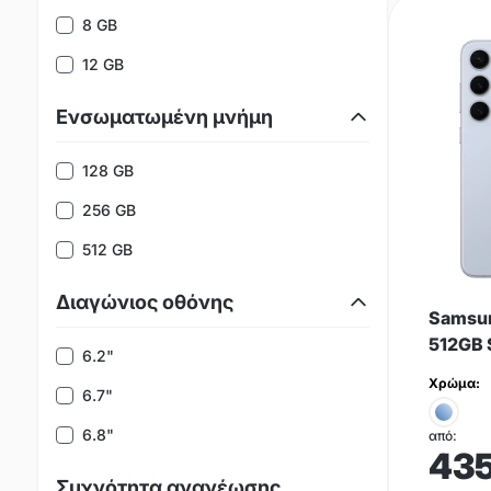
8 GB
12 GB
Ενσωματωμένη μνήμη
128 GB
256 GB
512 GB
Διαγώνιος οθόνης
Samsun
512GB 
6.2"
Χρώμα:
6.7"
6.8"
από:
43
Συχνότητα ανανέωσης