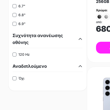
256GB 
6.7"
Χρώμα:
6.8"
από:
6.9"
68
Συχνότητα ανανέωσης
οθόνης
120 Hz
Αναδιπλούμενο
Όχι