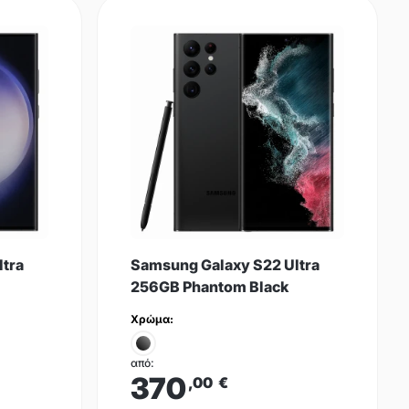
ltra
Samsung Galaxy S22 Ultra
256GB Phantom Black
Χρώμα:
από:
370
,00
€