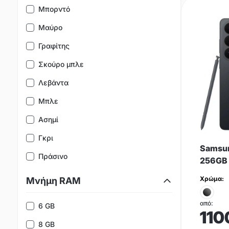
Μπορντό
Μαύρο
Γραφίτης
Σκούρο μπλε
Λεβάντα
Μπλε
Ασημί
Γκρι
Samsun
Πράσινο
256GB
Χρώμα:
Μνήμη RAM
από:
6 GB
110
8 GB