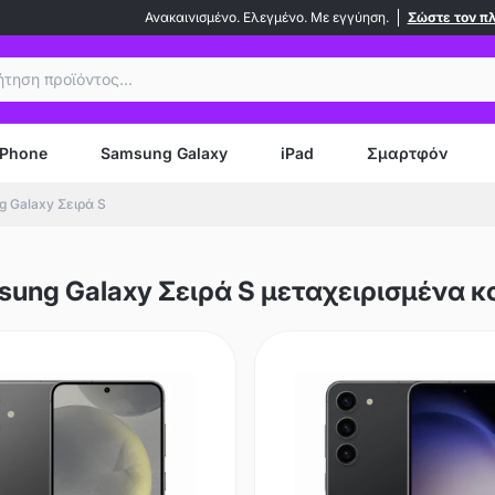
Ανακαινισμένο. Ελεγμένο. Με εγγύηση.
Σώστε τον π
ήτηση
iPhone
Samsung Galaxy
iPad
Σμαρτφόν
 Galaxy Σειρά S
ung Galaxy Σειρά S μεταχειρισμένα κ