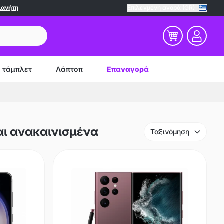
λανήτη
Επιλεγμένη αγορά (GR)
τάμπλετ
Λάπτοπ
Επαναγορά
αι ανακαινισμένα
Ταξινόμηση