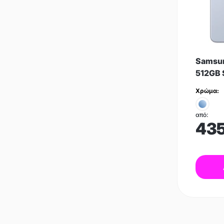
Samsun
512GB 
Χρώμα:
από:
43