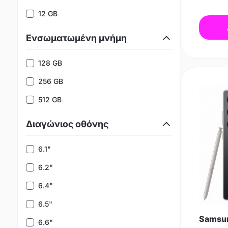
12 GB
Ενσωματωμένη μνήμη
128 GB
256 GB
512 GB
Διαγώνιος οθόνης
6.1"
6.2"
6.4"
6.5"
Samsun
6.6"