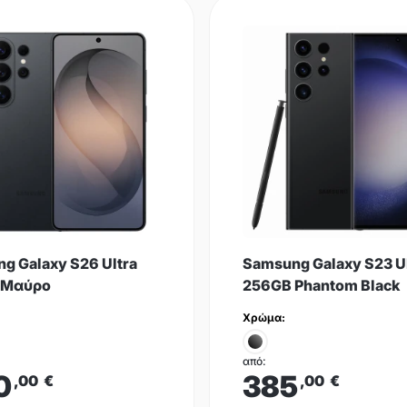
g Galaxy S26 Ultra
Samsung Galaxy S23 U
 Μαύρο
256GB Phantom Black
Χρώμα:
από:
0
385
,00
€
,00
€