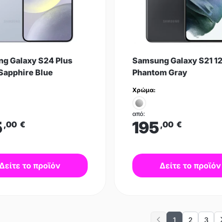
g Galaxy S24 Plus
Samsung Galaxy S21 1
Sapphire Blue
Phantom Gray
Χρώμα:
από:
5
195
,00
€
,00
€
Δείτε το προϊόν
Δείτε το προϊόν
1
2
3