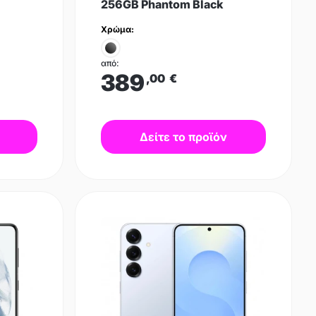
256GB Phantom Black
Χρώμα:
από:
389
,00
€
Δείτε το προϊόν