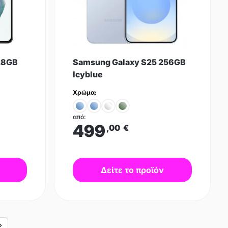
28GB
Samsung Galaxy S25 256GB
Icyblue
Χρώμα:
από:
499
,00
€
Δείτε το προϊόν