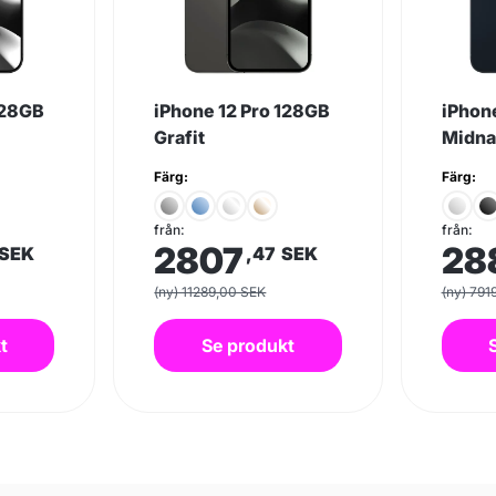
128GB
iPhone 12 Pro 128GB
iPhon
Grafit
Midna
Färg:
Färg:
från:
från:
2807
28
SEK
,47
SEK
(ny) 11289,00 SEK
(ny) 791
t
Se produkt