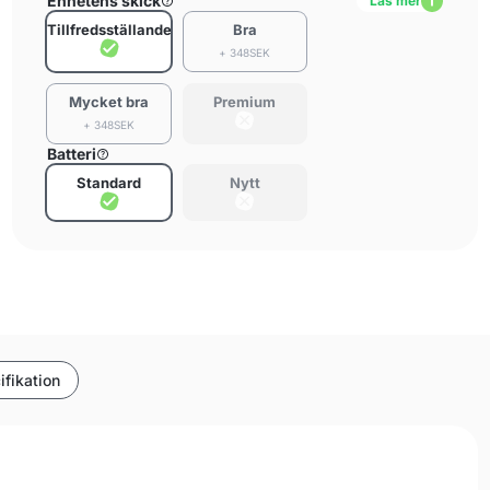
Enhetens skick
Läs mer
Tillfredsställande
Bra
+ 348SEK
Mycket bra
Premium
+ 348SEK
Batteri
Standard
Nytt
ifikation