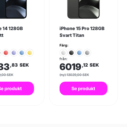
e 14 128GB
iPhone 15 Pro 128GB
tt
Svart Titan
Färg:
från:
83
6019
,83
SEK
,12
SEK
9,00 SEK
(ny) 13029,00 SEK
Se produkt
Se produkt