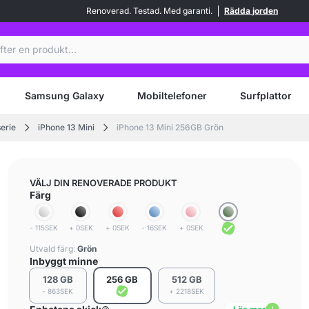
Renoverad. Testad. Med garanti.
Rädda jorden
Samsung Galaxy
Mobiltelefoner
Surfplattor
serie
iPhone 13 Mini
iPhone 13 Mini 256GB Grön
VÄLJ DIN RENOVERADE PRODUKT
Färg
- 115SEK
+ 0SEK
+ 0SEK
- 16SEK
+ 0SEK
Utvald färg:
Grön
Inbyggt minne
128 GB
256 GB
512 GB
- 863SEK
+ 2218SEK