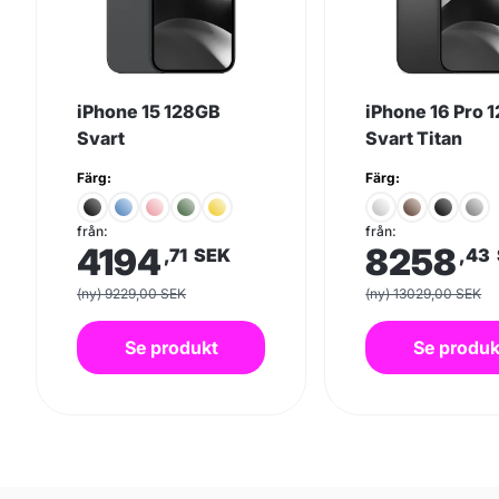
iPhone 15 128GB
iPhone 16 Pro 
Svart
Svart Titan
Färg:
Färg:
från:
från:
4194
8258
,71
SEK
,43
(ny) 9229,00 SEK
(ny) 13029,00 SEK
Se produkt
Se produk