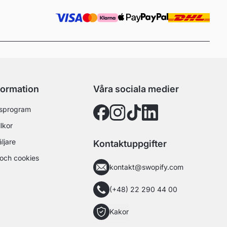
formation
Våra sociala medier
sprogram
lkor
äljare
Kontaktuppgifter
och cookies
kontakt@swopify.com
(+48) 22 290 44 00
Kakor