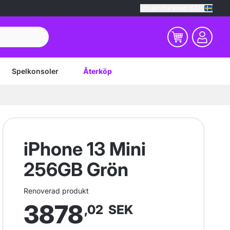
Utvald marknad (SE)
Spelkonsoler
Återköp
iPhone 13 Mini
256GB Grön
Renoverad produkt
3878
,02
SEK