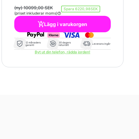
(ny) 10099,00 SEK
Spara
6220,98SEK
(priset inkluderar moms)
Lägg i varukorgen
12 månaders
30 dagars
Leverans ingår
garanti
returrätt
Byt ut din telefon, rädda jorden!