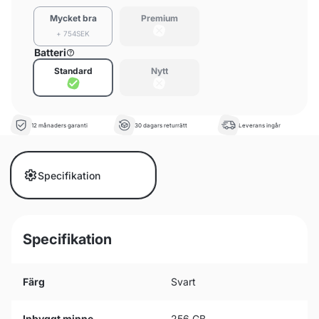
Mycket bra
Premium
+ 754SEK
Batteri
Standard
Nytt
12 månaders garanti
30 dagars returrätt
Leverans ingår
Specifikation
Specifikation
Färg
Svart
Inbyggt minne
256 GB