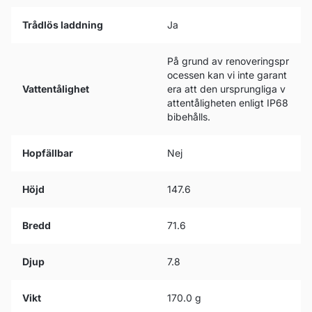
Trådlös laddning
Ja
På grund av renoveringspr
ocessen kan vi inte garant
Vattentålighet
era att den ursprungliga v
attentåligheten enligt IP68
bibehålls.
Hopfällbar
Nej
Höjd
147.6
Bredd
71.6
Djup
7.8
Vikt
170.0 g