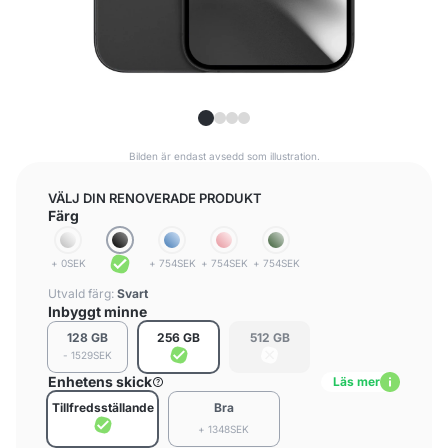
Bilden är endast avsedd som illustration.
VÄLJ DIN RENOVERADE PRODUKT
Färg
+ 0SEK
+ 754SEK
+ 754SEK
+ 754SEK
Utvald färg:
Svart
Inbyggt minne
128 GB
256 GB
512 GB
- 1529SEK
Enhetens skick
Läs mer
Tillfredsställande
Bra
+ 1348SEK