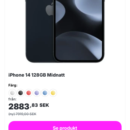
iPhone 14 128GB Midnatt
Färg:
från:
2883
,83
SEK
(ny) 7919,00 SEK
Se produkt