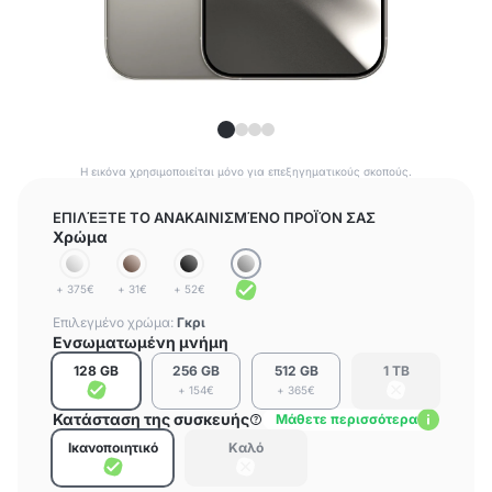
Η εικόνα χρησιμοποιείται μόνο για επεξηγηματικούς σκοπούς.
ΕΠΙΛΈΞΤΕ ΤΟ ΑΝΑΚΑΙΝΙΣΜΈΝΟ ΠΡΟΪΌΝ ΣΑΣ
Χρώμα
+ 375€
+ 31€
+ 52€
Επιλεγμένο χρώμα:
Γκρι
Ενσωματωμένη μνήμη
128 GB
256 GB
512 GB
1 TB
+ 154€
+ 365€
Κατάσταση της συσκευής
Μάθετε περισσότερα
Ικανοποιητικό
Καλό