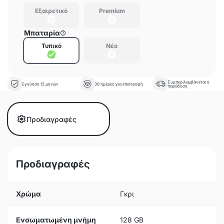
Εξαιρετικό
Premium
Μπαταρία
Τυπικό
Νέο
Συμπεριλαμβάνεται η
Εγγύηση 12 μηνών
30 ημέρες για επιστροφή
παράδοση
Προδιαγραφές
Προδιαγραφές
Χρώμα
Γκρι
Ενσωματωμένη μνήμη
128 GB