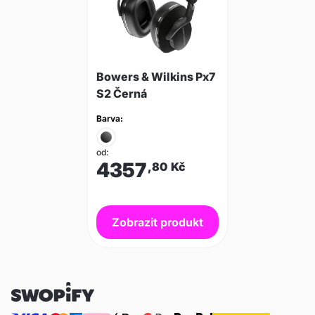
Bowers & Wilkins Px7
S2 Černá
Barva:
od:
4357
,80
Kč
Zobrazit produkt