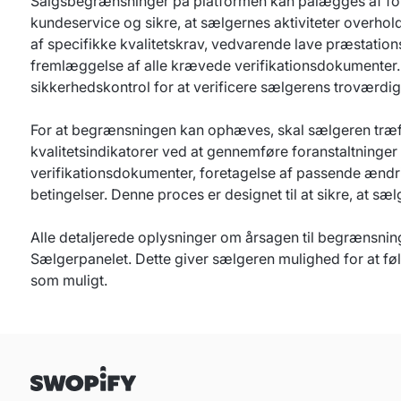
Salgsbegrænsninger på platformen kan pålægges af forsk
kundeservice og sikre, at sælgernes aktiviteter overh
af specifikke kvalitetskrav, vedvarende lave præstations
fremlæggelse af alle krævede verifikationsdokumenter. 
sikkerhedskontrol for at verificere sælgerens troværdig
For at begrænsningen kan ophæves, skal sælgeren træffe
kvalitetsindikatorer ved at gennemføre foranstaltninger
verifikationsdokumenter, foretagelse af passende ændrin
betingelser. Denne proces er designet til at sikre, at sæ
Alle detaljerede oplysninger om årsagen til begrænsning
Sælgerpanelet. Dette giver sælgeren mulighed for at føl
som muligt.