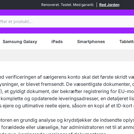
Renoveret. Testet. Med garanti.
Red Jorden
Samsung Galaxy
iPads
Smartphones
Tablett
med verificeringen af sælgerens konto skal det første skridt 
inger, er blevet fremsendt. De væsentligste dokumenter, de
), et gyldigt dokument, der bekræfter registrering for EU-mom
, komplette og opdaterede leveringsadresser, en detaljeret lis
jere og ultimative reelle ejere, såsom en kopi af et ID-kort e
oren en grundig analyse og krydstjekker de indsendte oplysn
, forældede eller ulæselige, har administratoren ret til at