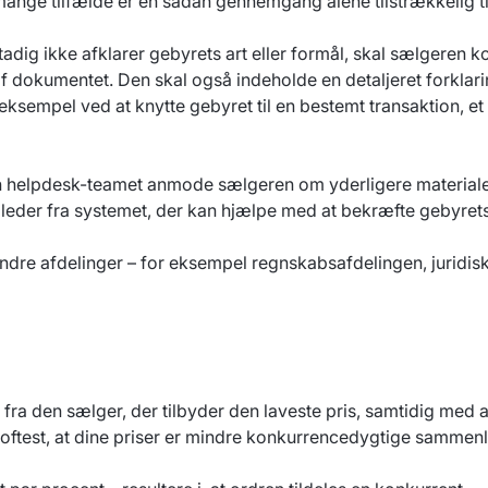
mange tilfælde er en sådan gennemgang alene tilstrækkelig til 
tadig ikke afklarer gebyrets art eller formål, skal sælgeren 
 af dokumentet. Den skal også indeholde en detaljeret forklar
sempel ved at knytte gebyret til en bestemt transaktion, et kr
 kan helpdesk-teamet anmode sælgeren om yderligere materi
eder fra systemet, der kan hjælpe med at bekræfte gebyret
re afdelinger – for eksempel regnskabsafdelingen, juridisk a
fra den sælger, der tilbyder den laveste pris, samtidig med 
 oftest, at dine priser er mindre konkurrencedygtige sammen