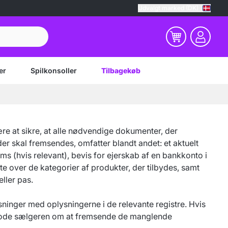
Udvalgt marked (DK)
er
Spilkonsoller
Tilbagekøb
være at sikre, at alle nødvendige dokumenter, der
r skal fremsendes, omfatter blandt andet: et aktuelt
s (hvis relevant), bevis for ejerskab af en bankkonto i
te over de kategorier af produkter, der tilbydes, samt
ller pas.
inger med oplysningerne i de relevante registre. Hvis
 anmode sælgeren om at fremsende de manglende