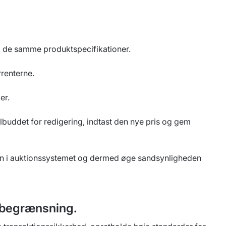
d de samme produktspecifikationer.
rrenterne.
er.
tilbuddet for redigering, indtast den nye pris og gem
ion i auktionssystemet og dermed øge sandsynligheden
e begrænsning.