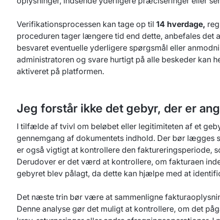
oplysninger, indsende yderligere præciseringer eller s
Verifikationsprocessen kan tage op til
14 hverdage,
reg
proceduren tager længere tid end dette, anbefales det a
besvaret eventuelle yderligere spørgsmål eller anmodn
administratoren og svare hurtigt på alle beskeder kan h
aktiveret på platformen.
Jeg forstår ikke det gebyr, der er ang
I tilfælde af tvivl om beløbet eller legitimiteten af et 
gennemgang af dokumentets indhold. Der bør lægges særli
er også vigtigt at kontrollere den faktureringsperiode, s
Derudover er det værd at kontrollere, om fakturaen indeh
gebyret blev pålagt, da dette kan hjælpe med at identifi
Det næste trin bør være at sammenligne fakturaoplysnin
Denne analyse gør det muligt at kontrollere, om det på