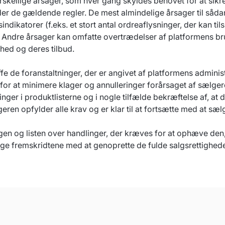
ellige årsager, som hver gang skyldes behovet for at sikre
older de gældende regler. De mest almindelige årsager til s
indikatorer (f.eks. et stort antal ordreaflysninger, der kan t
Andre årsager kan omfatte overtrædelser af platformens brug
hed og deres tilbud.
 de foranstaltninger, der er angivet af platformens administ
 for at minimere klager og annulleringer forårsaget af sælg
ger i produktlisterne og i nogle tilfælde bekræftelse af, at 
lgeren opfylder alle krav og er klar til at fortsætte med at 
en og listen over handlinger, der kræves for at ophæve den, g
ge fremskridtene med at genoprette de fulde salgsrettighede