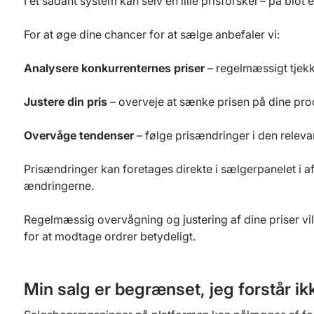
I et sådant system kan selv en lille prisforskel – på blot 
For at øge dine chancer for at sælge anbefaler vi:
Analysere konkurrenternes priser
– regelmæssigt tjekk
Justere din pris
– overveje at sænke prisen på dine produ
Overvåge tendenser
– følge prisændringer i den releva
Prisændringer kan foretages direkte i sælgerpanelet i af
ændringerne.
Regelmæssig overvågning og justering af dine priser v
for at modtage ordrer betydeligt.
Min salg er begrænset, jeg forstår ik