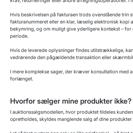
krav, returneringer eller andre afregningsoperationer. I 
Hvis beskrivelsen på fakturaen trods ovenstående trin s
fakturanummeret eller en klar, læselig elektronisk kopi
bekymring, og om muligt give yderligere kontekst – for ek
periode.
Hvis de leverede oplysninger findes utilstrækkelige,
vedrørende den pågældende transaktion eller skærmbill
I mere komplekse sager, der kræver konsultation med and
forlænget.
Hvorfor sælger mine produkter ikke?
I auktionssalgsmodellen, hvor produktet tildeles kunden 
opretholdes, skyldes manglende salg af dine produkter