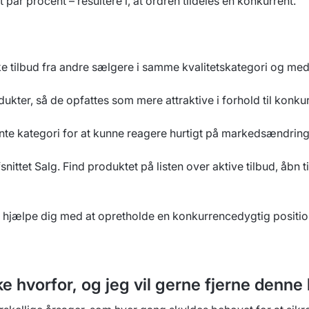
et par procent – resultere i, at ordren tildeles en konkurrent.
e tilbud fra andre sælgere i samme kvalitetskategori og me
kter, så de opfattes som mere attraktive i forhold til konku
nte kategori for at kunne reagere hurtigt på markedsændring
snittet
Salg
. Find produktet på listen over aktive tilbud, åbn 
il hjælpe dig med at opretholde en konkurrencedygtig posit
ke hvorfor, og jeg vil gerne fjerne denn