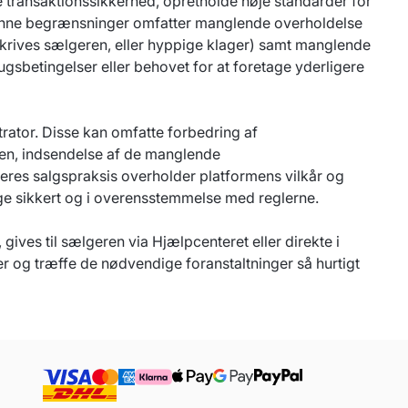
 transaktionssikkerhed, opretholde høje standarder for
ådanne begrænsninger omfatter manglende overholdelse
ilskrives sælgeren, eller hyppige klager) samt manglende
sbetingelser eller behovet for at foretage yderligere
rator. Disse kan omfatte forbedring af
eren, indsendelse af de manglende
deres salgspraksis overholder platformens vilkår og
sælge sikkert og i overensstemmelse med reglerne.
ives til sælgeren via Hjælpcenteret eller direkte i
r og træffe de nødvendige foranstaltninger så hurtigt