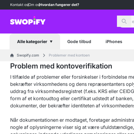
Kontakt os
Om os
Hvordan fungerer det?
Søg
Gode tilbud
iPhones
Alle kategorier
Swopify.com
Problemer med kontoen
Problem med kontoverifikation
I tilfælde af problemer eller forsinkelser i forbindelse 
bekræfter virksomhedens og dens repræsentanters oplysn
uddrag fra virksomhedsregistret (f.eks. KRS eller CEIDG
form af et kontoudtog eller certifikat udstedt af banken
dokumenter, der bekræfter identiteten af virksomhedens e
Når dokumentationen er modtaget, foretager administrat
nogle af oplysningerne viser sig at være ufuldstændige