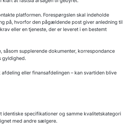
klart at fastslå årsagen til gebyret.
kontakte platformen. Forespørgslen skal indeholde
ing på, hvorfor den pågældende post giver anledning til
av eller en tjeneste, der er leveret i en bestemt
ale, såsom supplerende dokumenter, korrespondance
s gyldighed.
fdeling eller finansafdelingen – kan svartiden blive
at identiske specifikationer og samme kvalitetskategori
lignet med andre sælgere.