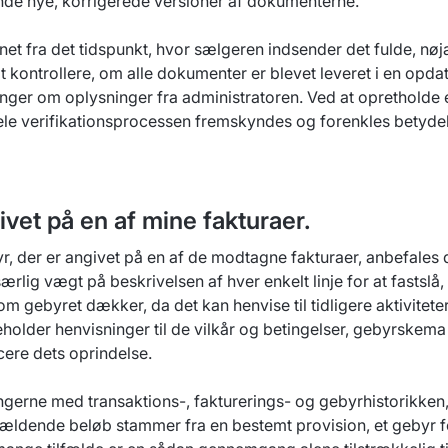
ende nye, korrigerede versioner af dokumenterne.
net fra det tidspunkt, hvor sælgeren indsender det fulde, n
t kontrollere, om alle dokumenter er blevet leveret i en opda
inger om oplysninger fra administratoren. Ved at oprethold
ele verifikationsprocessen fremskyndes og forenkles betydeli
ivet på en af mine fakturaer.
gebyr, der er angivet på en af de modtagne fakturaer, anbefale
g vægt på beskrivelsen af hver enkelt linje for at fastslå, h
om gebyret dækker, da det kan henvise til tidligere aktiviteter
older henvisninger til de vilkår og betingelser, gebyrskema e
cere dets oprindelse.
gerne med transaktions-, fakturerings- og gebyrhistorikken,
gældende beløb stammer fra en bestemt provision, et gebyr f