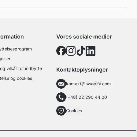
nformation
Vores sociale medier
ttelsesprogram
elser
og vilkår for indbytte
Kontaktoplysninger
else og cookies
kontakt@swopify.com
(+48) 22 290 44 00
Cookies