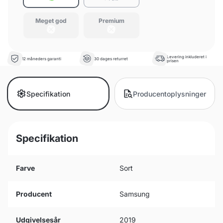
Meget god
Premium
Levering inkluderet i
12 måneders garanti
30 dages returret
prisen
Specifikation
Producentoplysninger
Specifikation
Farve
Sort
Producent
Samsung
Udgivelsesår
2019