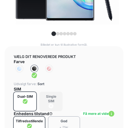
Billedet er kun til illustrative formål.
VÆLG DIT RENOVEREDE PRODUKT
Farve
Udvalgt farve:
Sort
SIM
Dual-SIM
Single
SIM
Enhedens tilstand
Få mere at vide
Tilfredsstillende
God
+ 75kr