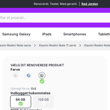
Renoveret. Testet. Med garanti.
Red Jorden
Samsung Galaxy
iPads
Smartphones
Tablett
aomi Redmi Note serie
Xiaomi Redmi Note 11 serie
Xiaomi Redmi Note
VÆLG DIT RENOVEREDE PRODUKT
Farve
Udvalgt farve:
Grå
Indbygget hukommelse
64 GB
128 GB