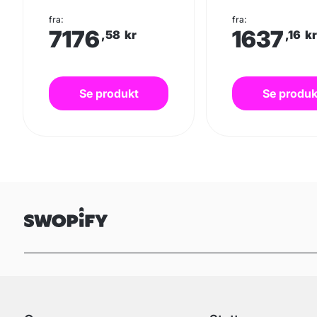
fra:
fra:
7176
1637
,58
kr
,16
k
Se produkt
Se produk