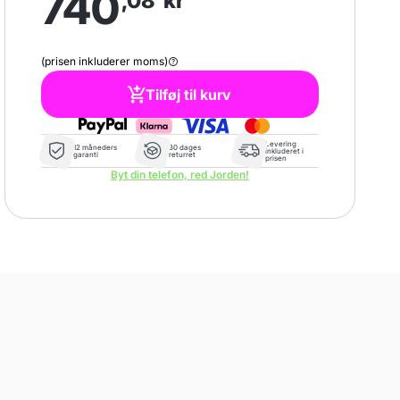
740
,08
kr
(prisen inkluderer moms)
Tilføj til kurv
Levering
12 måneders
30 dages
inkluderet i
garanti
returret
prisen
Byt din telefon, red Jorden!