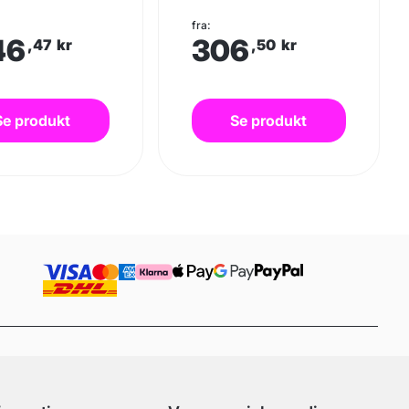
fra:
46
306
,47
kr
,50
kr
Se produkt
Se produkt