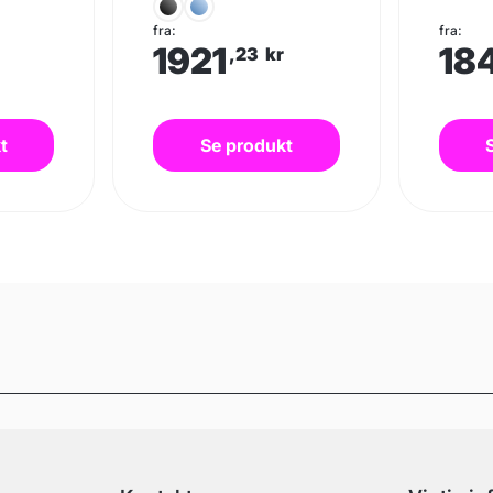
fra:
fra:
1921
18
r
,23
kr
t
Se produkt