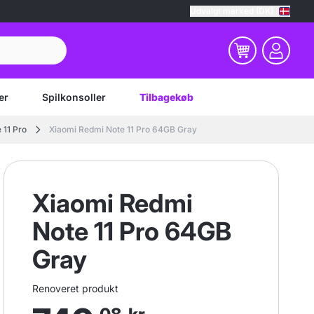
Udvalgt marked (DK)
er
Spilkonsoller
Tilbagekøb
 11 Pro
Xiaomi Redmi Note 11 Pro 64GB Gray
Xiaomi Redmi
Note 11 Pro 64GB
Gray
Renoveret produkt