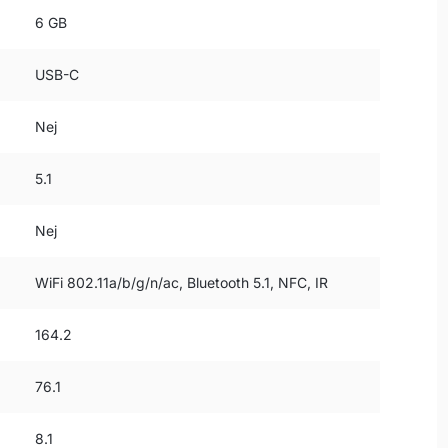
6 GB
USB-C
Nej
5.1
Nej
WiFi 802.11a/b/g/n/ac, Bluetooth 5.1, NFC, IR
164.2
76.1
8.1