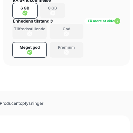
RAM-hukommelse
6 GB
8 GB
Enhedens tilstand
Få mere at vide
Tilfredsstillende
God
Meget god
Premium
Producentoplysninger