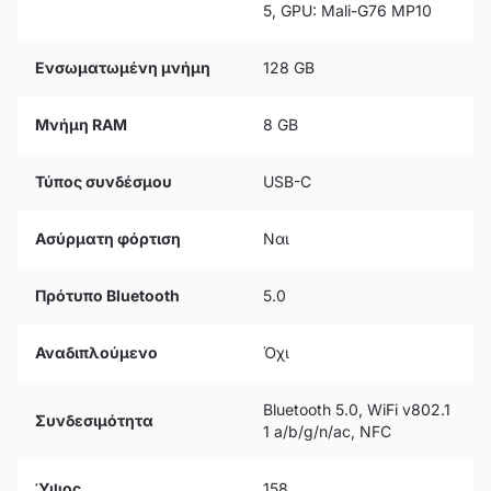
5, GPU: Mali-G76 MP10
Ενσωματωμένη μνήμη
128 GB
Μνήμη RAM
8 GB
Τύπος συνδέσμου
USB-C
Ασύρματη φόρτιση
Ναι
Πρότυπο Bluetooth
5.0
Αναδιπλούμενο
Όχι
Bluetooth 5.0, WiFi v802.1
Συνδεσιμότητα
1 a/b/g/n/ac, NFC
Ύψος
158