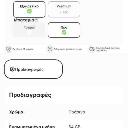
Εξαιρετικό
Premium
+ 30€
Μπαταρία
Τυπικό
Νέο
Συμπεριλαμβάνεται η
Εγγύηση 12 μηνών
30 ημέρες για επιστροφή
παράδοση
Προδιαγραφές
Προδιαγραφές
Χρώμα
Πράσινο
Ενσωματωμένη μνήμη
64 GB