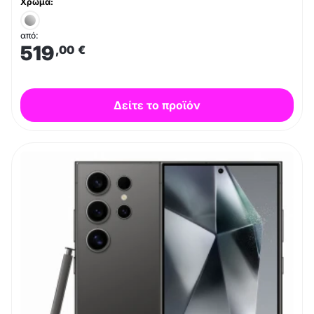
Χρώμα:
από:
519
,00
€
Δείτε το προϊόν