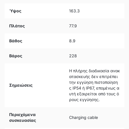
Ύψος
163.3
Πλάτος
77.9
Βάθος
8.9
Βάρος
228
Η πλήρης διαδικασία ανακ
ατασκευής δεν επιτρέπει
την εγγύηση πιστοποίηση
Σημειώσεις
ς IP54 ή IP67, επομένως α
υτή εξαιρείται από τους ό
ρους εγγύησης.
Περιεχόμενα
Charging cable
συσκευασίας