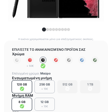
Η εικόνα χρησιμοποιείται μόνο για επεξηγηματικούς σκοπούς.
ΕΠΙΛΈΞΤΕ ΤΟ ΑΝΑΚΑΙΝΙΣΜΈΝΟ ΠΡΟΪΌΝ ΣΑΣ
Χρώμα
+ 50€
Επιλεγμένο χρώμα:
Μαύρο
Ενσωματωμένη μνήμη
128 GB
256 GB
512 GB
1 TB
+ 15€
Μνήμη RAM
8 GB
12 GB
+ 15€