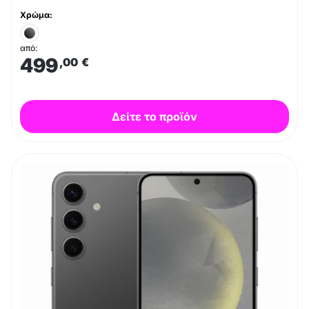
Χρώμα:
από:
499
,00
€
Δείτε το προϊόν