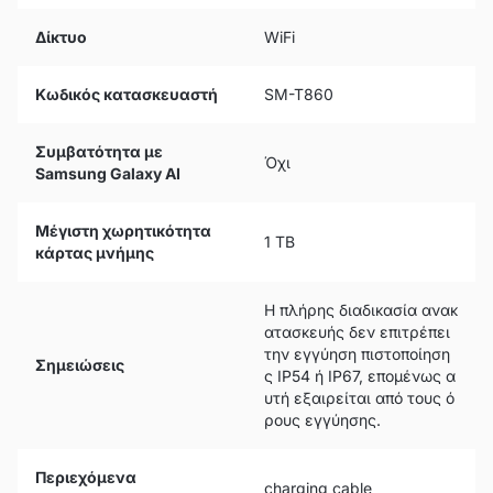
Δίκτυο
WiFi
Κωδικός κατασκευαστή
SM-T860
Συμβατότητα με
Όχι
Samsung Galaxy AI
Μέγιστη χωρητικότητα
1 TB
κάρτας μνήμης
Η πλήρης διαδικασία ανακ
ατασκευής δεν επιτρέπει
την εγγύηση πιστοποίηση
Σημειώσεις
ς IP54 ή IP67, επομένως α
υτή εξαιρείται από τους ό
ρους εγγύησης.
Περιεχόμενα
charging cable