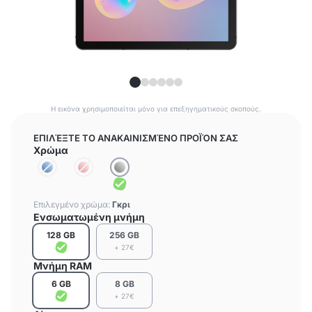
Η εικόνα χρησιμοποιείται μόνο για επεξηγηματικούς σκοπούς.
ΕΠΙΛΈΞΤΕ ΤΟ ΑΝΑΚΑΙΝΙΣΜΈΝΟ ΠΡΟΪΌΝ ΣΑΣ
Χρώμα
Επιλεγμένο χρώμα:
Γκρι
Ενσωματωμένη μνήμη
128 GB
256 GB
+ 27€
Μνήμη RAM
6 GB
8 GB
+ 27€