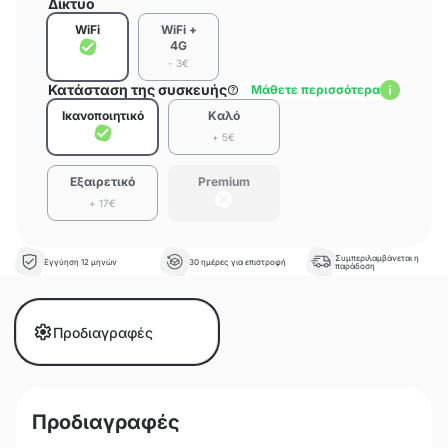
Δίκτυο
WiFi
WiFi +
4G
- 3€
Κατάσταση της συσκευής
Μάθετε περισσότερα
Ικανοποιητικό
Καλό
+ 5€
Εξαιρετικό
Premium
+ 17€
Συμπεριλαμβάνεται η
Εγγύηση 12 μηνών
30 ημέρες για επιστροφή
παράδοση
Προδιαγραφές
Προδιαγραφές