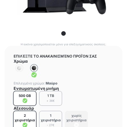
Η εικόνα χρησιμοποιείται μόνο για επεξηγηματικούς σκοπούς.
ΕΠΙΛΈΞΤΕ ΤΟ ΑΝΑΚΑΙΝΙΣΜΈΝΟ ΠΡΟΪΌΝ ΣΑΣ
Χρώμα
Επιλεγμένο χρώμα:
Μαύρο
Ενσωματωμένη μνήμη
500 GB
1 TB
+ 36€
Αξεσουάρ
2
1
χωρίς
χειριστήρια
χειριστήριο
χειριστήρια
- 27€