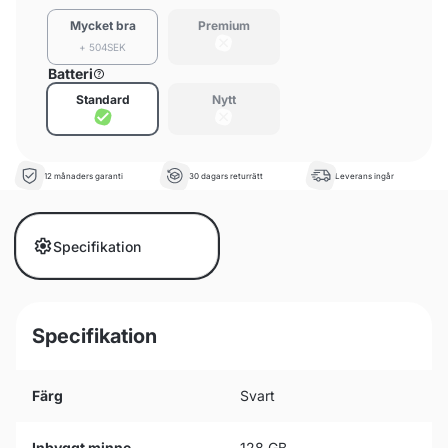
Mycket bra
Premium
+ 504SEK
Batteri
Standard
Nytt
12 månaders garanti
30 dagars returrätt
Leverans ingår
Specifikation
Specifikation
Färg
Svart
Inbyggt minne
128 GB