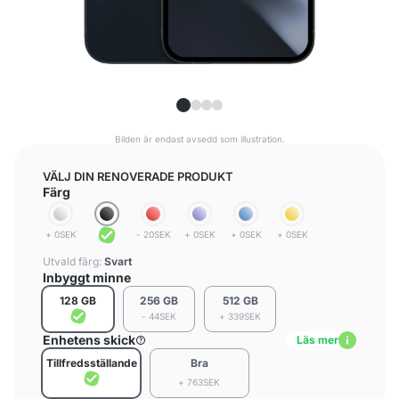
Bilden är endast avsedd som illustration.
VÄLJ DIN RENOVERADE PRODUKT
Färg
+ 0SEK
- 20SEK
+ 0SEK
+ 0SEK
+ 0SEK
Utvald färg:
Svart
Inbyggt minne
128 GB
256 GB
512 GB
- 44SEK
+ 339SEK
Enhetens skick
Läs mer
Tillfredsställande
Bra
+ 763SEK