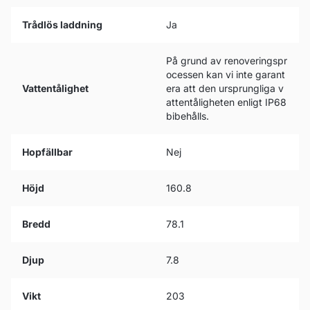
Trådlös laddning
Ja
På grund av renoveringspr
ocessen kan vi inte garant
Vattentålighet
era att den ursprungliga v
attentåligheten enligt IP68
bibehålls.
Hopfällbar
Nej
Höjd
160.8
Bredd
78.1
Djup
7.8
Vikt
203