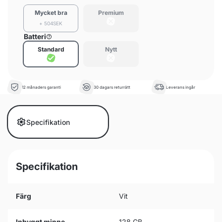
Mycket bra
Premium
+ 504SEK
Batteri
Standard
Nytt
12 månaders garanti
30 dagars returrätt
Leverans ingår
Specifikation
Specifikation
Färg
Vit
Inbyggt minne
128 GB