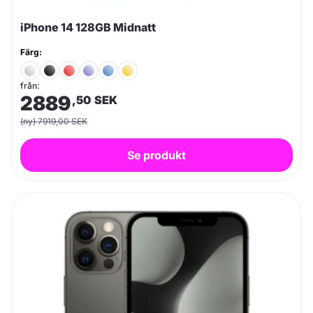
iPhone 14 128GB Midnatt
Färg:
från:
2889
,50
SEK
(ny) 7919,00 SEK
Se produkt