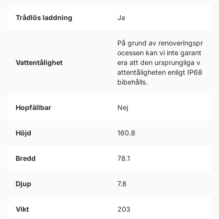
Trådlös laddning
Ja
På grund av renoveringspr
ocessen kan vi inte garant
Vattentålighet
era att den ursprungliga v
attentåligheten enligt IP68
bibehålls.
Hopfällbar
Nej
Höjd
160.8
Bredd
78.1
Djup
7.8
Vikt
203