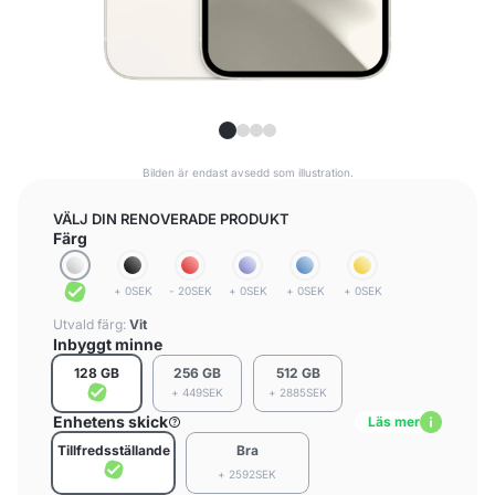
Bilden är endast avsedd som illustration.
VÄLJ DIN RENOVERADE PRODUKT
Färg
+ 0SEK
- 20SEK
+ 0SEK
+ 0SEK
+ 0SEK
Utvald färg:
Vit
Inbyggt minne
128 GB
256 GB
512 GB
+ 449SEK
+ 2885SEK
Enhetens skick
Läs mer
Tillfredsställande
Bra
+ 2592SEK