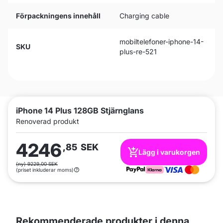
Förpackningens innehåll
Charging cable
mobiltelefoner-iphone-14-
SKU
plus-re-521
iPhone 14 Plus 128GB Stjärnglans
Renoverad produkt
4246
,85
SEK
Lägg i varukorgen
(ny) 9229,00 SEK
(priset inkluderar moms)
Rekommenderade produkter i denna