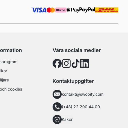
formation
Våra sociala medier
sprogram
lkor
äljare
Kontaktuppgifter
och cookies
kontakt@swopify.com
(+48) 22 290 44 00
Kakor