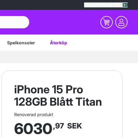
Utvald marknad (SE)
Spelkonsoler
Återköp
iPhone 15 Pro
128GB Blått Titan
Renoverad produkt
6030
,97
SEK