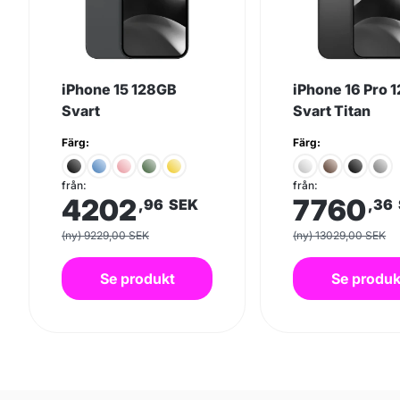
iPhone 15 128GB
iPhone 16 Pro 
Svart
Svart Titan
Färg:
Färg:
från:
från:
4202
7760
,96
SEK
,36
(ny) 9229,00 SEK
(ny) 13029,00 SEK
Se produkt
Se produk