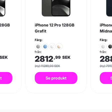
128GB
iPhone 12 Pro 128GB
iPhon
Grafit
Midna
Färg:
Färg:
från:
från:
2812
28
SEK
,99
SEK
(ny) 11289,00 SEK
(ny) 791
t
Se produkt