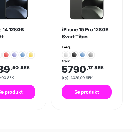
e 14 128GB
iPhone 15 Pro 128GB
tt
Svart Titan
Färg:
från:
89
5790
,50
SEK
,17
SEK
9,00 SEK
(ny) 13029,00 SEK
Se produkt
Se produkt