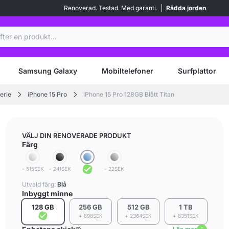
Renoverad. Testad. Med garanti.
Rädda jorden
Samsung Galaxy
Mobiltelefoner
Surfplattor
erie
iPhone 15 Pro
iPhone 15 Pro 128GB Blått Titan
VÄLJ DIN RENOVERADE PRODUKT
Färg
- 515SEK
- 241SEK
- 22SEK
Utvald färg:
Blå
Inbyggt minne
128 GB
256 GB
512 GB
1 TB
+ 898SEK
+ 2364SEK
+ 8351SEK