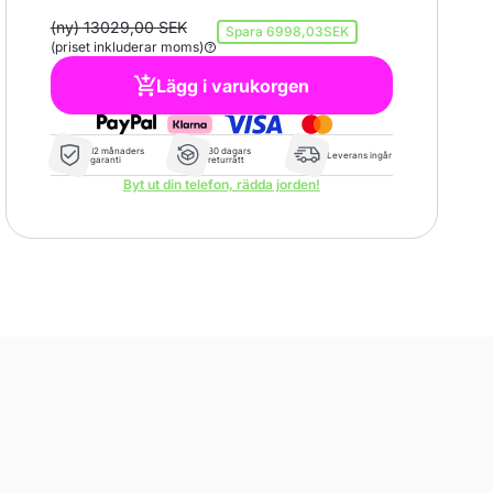
(ny) 13029,00 SEK
Spara
6998,03SEK
(priset inkluderar moms)
Lägg i varukorgen
12 månaders
30 dagars
Leverans ingår
garanti
returrätt
Byt ut din telefon, rädda jorden!