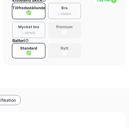
Enhetens skick
Läs mer
Tillfredsställande
Bra
+ 306SEK
Mycket bra
Premium
+ 690SEK
Batteri
Standard
Nytt
ifikation