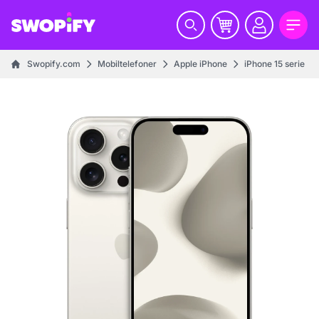
Swopify.com
Mobiltelefoner
Apple iPhone
iPhone 15 serie