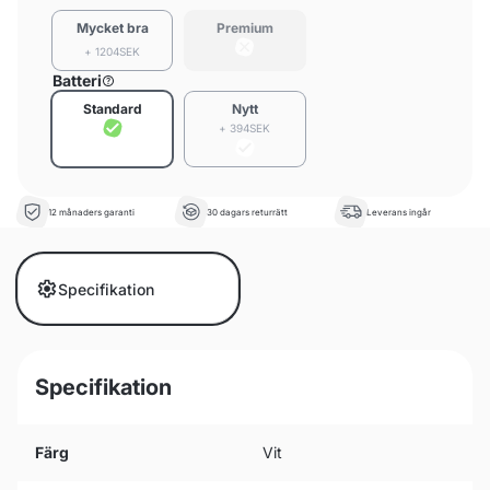
Mycket bra
Premium
+ 1204SEK
Batteri
Standard
Nytt
+ 394SEK
12 månaders garanti
30 dagars returrätt
Leverans ingår
Specifikation
Specifikation
Färg
Vit