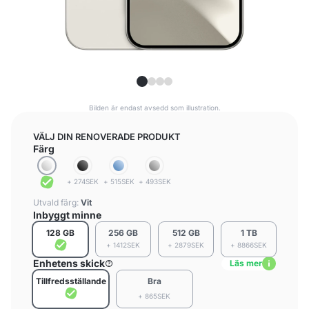
Bilden är endast avsedd som illustration.
VÄLJ DIN RENOVERADE PRODUKT
Färg
+ 274SEK
+ 515SEK
+ 493SEK
Utvald färg:
Vit
Inbyggt minne
128 GB
256 GB
512 GB
1 TB
+ 1412SEK
+ 2879SEK
+ 8866SEK
Enhetens skick
Läs mer
Tillfredsställande
Bra
+ 865SEK