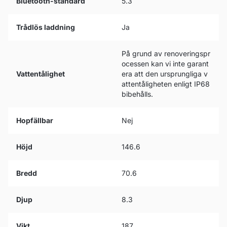
Bluetooth-standard
5.3
Trådlös laddning
Ja
På grund av renoveringspr
ocessen kan vi inte garant
Vattentålighet
era att den ursprungliga v
attentåligheten enligt IP68
bibehålls.
Hopfällbar
Nej
Höjd
146.6
Bredd
70.6
Djup
8.3
Vikt
187