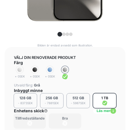
Bilden är endast avsedd som illustration.
VÄLJ DIN RENOVERADE PRODUKT
Färg
+ 0SEK
+ 0SEK
+ 0SEK
Utvald färg:
Grå
Inbyggt minne
128 GB
256 GB
512 GB
1 TB
- 8373SEK
- 7881SEK
- 5987SEK
Enhetens skick
Läs mer
Tillfredsställande
Bra