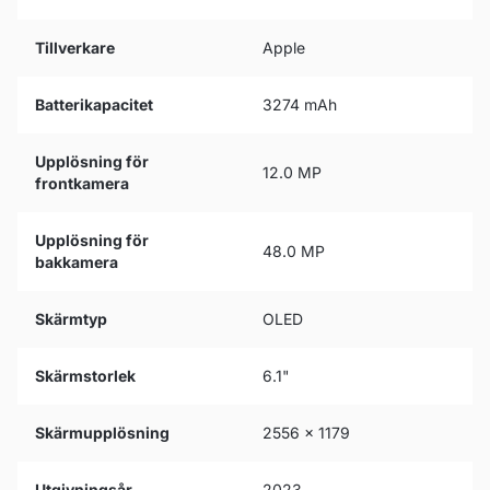
Tillverkare
Apple
Batterikapacitet
3274 mAh
Upplösning för
12.0 MP
frontkamera
Upplösning för
48.0 MP
bakkamera
Skärmtyp
OLED
Skärmstorlek
6.1"
Skärmupplösning
2556 x 1179
Utgivningsår
2023