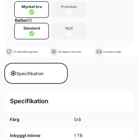
Mycket bra
Premium
Batteri
Standard
Nytt
12 månaders garanti
30 dagars returrätt
Leverans ingår
Specifikation
Specifikation
Färg
Grå
Inbyggt minne
1 TB