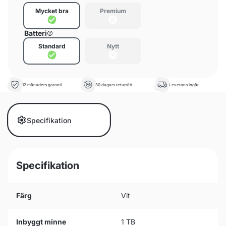
Mycket bra
Premium
Batteri
Standard
Nytt
12 månaders garanti
30 dagars returrätt
Leverans ingår
Specifikation
Specifikation
Färg
Vit
Inbyggt minne
1 TB