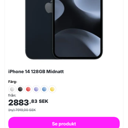
iPhone 14 128GB Midnatt
Färg:
från:
2883
,83
SEK
(ny) 7919,00 SEK
Se produkt