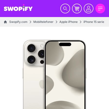
Swopify.com
Mobiltelefoner
Apple iPhone
iPhone 15 serie