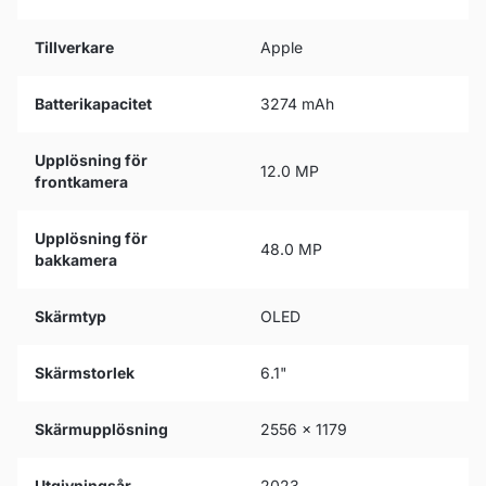
Tillverkare
Apple
Batterikapacitet
3274 mAh
Upplösning för
12.0 MP
frontkamera
Upplösning för
48.0 MP
bakkamera
Skärmtyp
OLED
Skärmstorlek
6.1"
Skärmupplösning
2556 x 1179
Utgivningsår
2023