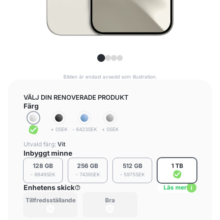
Bilden är endast avsedd som illustration.
VÄLJ DIN RENOVERADE PRODUKT
Färg
+ 0SEK
- 6423SEK
+ 0SEK
Utvald färg:
Vit
Inbyggt minne
128 GB
256 GB
512 GB
1 TB
- 8849SEK
- 7439SEK
- 5975SEK
Enhetens skick
Läs mer
Tillfredsställande
Bra