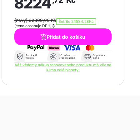
8224
,72
Kč
(nový) 32809,00 Kč
Šetříte
24584,28Kč
(cena obsahuje DPH)
Přidat do košíku
Záruka 12
30 dní na
Doprava v
měsíců
vrácení zboží
ceně
Váš vědomý nákup renovovaného produktu má vliv na
klima celé planety!