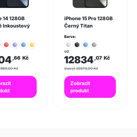
e 14 128GB
iPhone 15 Pro 128GB
 Inkoustový
Černý Titan
Barva:
od:
04
12834
,66
Kč
,07
Kč
7859,00 Kč
(nový) 29379,00 Kč
razit
Zobrazit
dukt
produkt