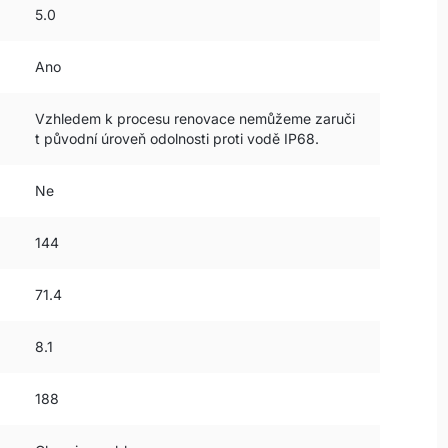
5.0
Ano
Vzhledem k procesu renovace nemůžeme zaruči
t původní úroveň odolnosti proti vodě IP68.
Ne
144
71.4
8.1
188