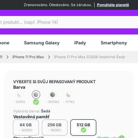
Zrenovováno. Otestováno. Se zárukou.
Pomáháte planetě
at
hone
Samsung Galaxy
iPady
Smartphony
11
iPhone 11 Pro Max
iPhone 11 Pro Max 512GB Vesmírně Šedý
VYBERTE SI SVŮJ REPASOVANÝ PRODUKT
Barva
- 525Kč
- 3033Kč
- 1171Kč
Vybraná barva:
Šedá
Vestavěná paměť
64 GB
256 GB
512 GB
- 3033Kč
- 1820Kč