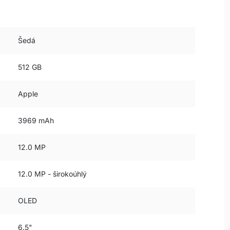
Šedá
512 GB
Apple
3969 mAh
12.0 MP
12.0 MP - širokoúhlý
OLED
6.5"