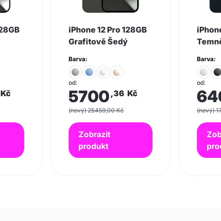
128GB
iPhone 12 Pro 128GB
iPhon
Grafitově Šedý
Temně
Barva:
Barva:
od:
od:
5700
64
Kč
,36
Kč
(nový) 25459,00 Kč
(nový) 1
Zobrazit
Zob
produkt
pro