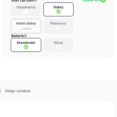
Stav zařízení
Zjistěte více
Uspokojivý
Dobrý
Velmi dobrý
Prémiový
+ 2556Kč
Baterie
Standardní
Nová
Údaje výrobce