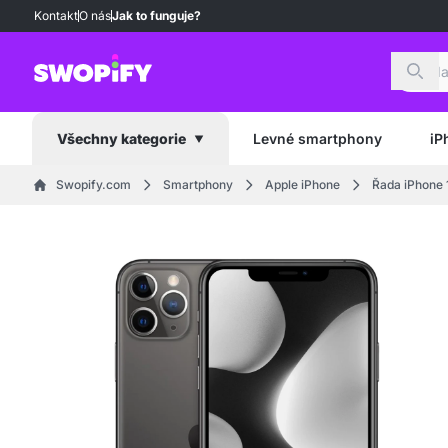
Kontakt
O nás
Jak to funguje?
Hled
Levné smartphony
iP
Všechny kategorie
Swopify.com
Smartphony
Apple iPhone
Řada iPhone 