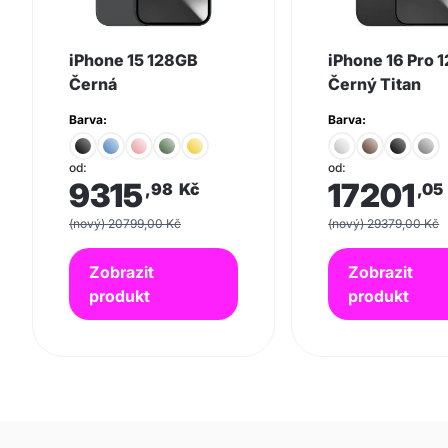
iPhone 15 128GB
iPhone 16 Pro 
Černá
Černý Titan
Barva:
Barva:
od:
od:
9315
17201
,98
Kč
,05
(nový) 20799,00 Kč
(nový) 29379,00 Kč
Zobrazit
Zobrazit
produkt
produkt