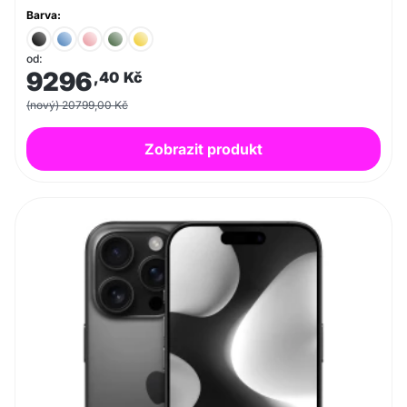
Barva:
od:
9296
,40
Kč
(nový) 20799,00 Kč
Zobrazit produkt