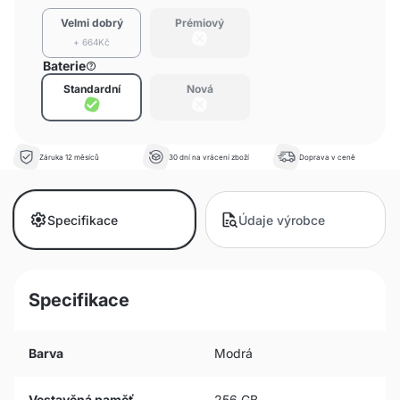
Velmi dobrý
Prémiový
+ 664Kč
Baterie
Standardní
Nová
Záruka 12 měsíců
30 dní na vrácení zboží
Doprava v ceně
Specifikace
Údaje výrobce
Specifikace
Barva
Modrá
Vestavěná paměť
256 GB