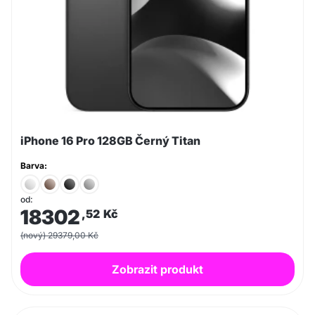
iPhone 16 Pro 128GB Černý Titan
Barva:
od:
18302
,52
Kč
(nový) 29379,00 Kč
Zobrazit produkt