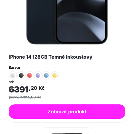
iPhone 14 128GB Temně Inkoustový
Barva:
od:
6391
,20
Kč
(nový) 17859,00 Kč
Zobrazit produkt