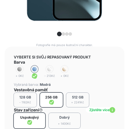
Fotografie má pouze ilustrační charakter.
VYBERTE SI SVŮJ REPASOVANÝ PRODUKT
Barva
+ 0Kč
- 213Kč
+ 0Kč
Vybraná barva:
Modrá
Vestavěná paměť
128 GB
256 GB
512 GB
- 1162Kč
+ 2241Kč
Stav zařízení
Zjistěte více
Uspokojivý
Dobrý
+ 1400Kč