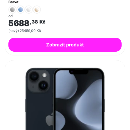
Barva:
od:
5688
,38
Kč
(nový) 25459,00 Kč
Zobrazit produkt