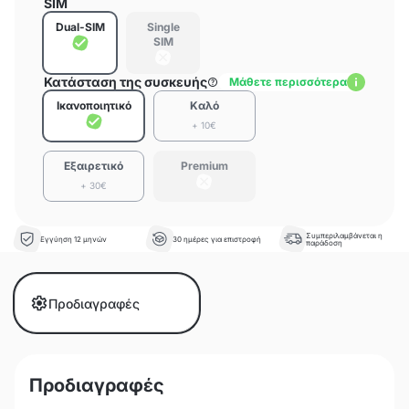
SIM
Dual-SIM
Single
SIM
Κατάσταση της συσκευής
Μάθετε περισσότερα
Ικανοποιητικό
Καλό
+ 10€
Εξαιρετικό
Premium
+ 30€
Συμπεριλαμβάνεται η
Εγγύηση 12 μηνών
30 ημέρες για επιστροφή
παράδοση
Προδιαγραφές
Προδιαγραφές