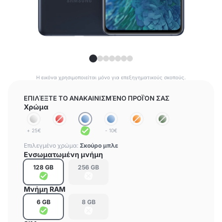
Η εικόνα χρησιμοποιείται μόνο για επεξηγηματικούς σκοπούς.
ΕΠΙΛΈΞΤΕ ΤΟ ΑΝΑΚΑΙΝΙΣΜΈΝΟ ΠΡΟΪΌΝ ΣΑΣ
Χρώμα
+ 25€
- 10€
Επιλεγμένο χρώμα:
Σκούρο μπλε
Ενσωματωμένη μνήμη
128 GB
256 GB
Μνήμη RAM
6 GB
8 GB