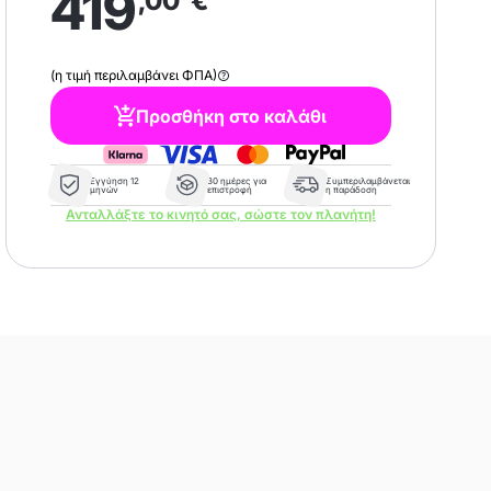
419
,00
€
(η τιμή περιλαμβάνει ΦΠΑ)
Προσθήκη στο καλάθι
Εγγύηση 12
30 ημέρες για
Συμπεριλαμβάνεται
μηνών
επιστροφή
η παράδοση
Ανταλλάξτε το κινητό σας, σώστε τον πλανήτη!