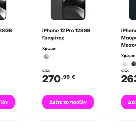
128GB
iPhone 12 Pro 128GB
iPhon
Γραφίτης
Μαύρο
Μεσον
Χρώμα:
Χρώμα:
από:
από:
270
26
,99
€
οϊόν
Δείτε το προϊόν
Δεί