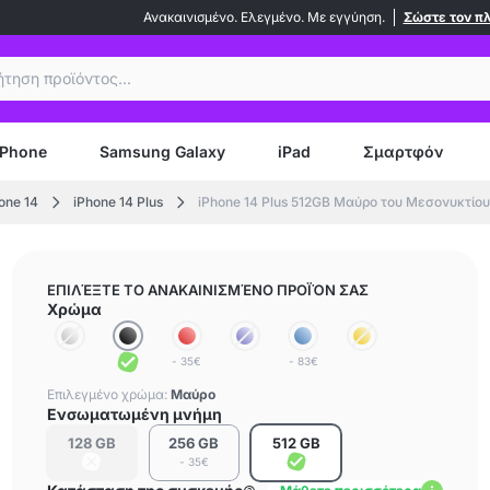
Ανακαινισμένο. Ελεγμένο. Με εγγύηση.
Σώστε τον π
ήτηση
iPhone
Samsung Galaxy
iPad
Σμαρτφόν
one 14
iPhone 14 Plus
iPhone 14 Plus 512GB Μαύρο του Μεσονυκτίου
ΕΠΙΛΈΞΤΕ ΤΟ ΑΝΑΚΑΙΝΙΣΜΈΝΟ ΠΡΟΪΌΝ ΣΑΣ
Χρώμα
- 35€
- 83€
Επιλεγμένο χρώμα:
Μαύρο
Ενσωματωμένη μνήμη
128 GB
256 GB
512 GB
- 35€