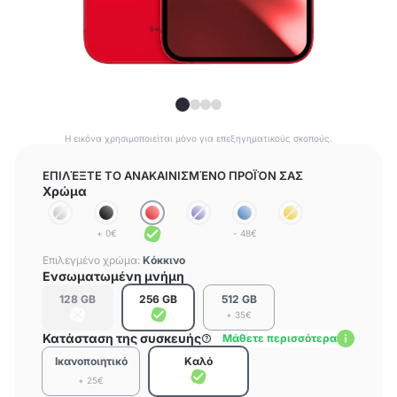
Η εικόνα χρησιμοποιείται μόνο για επεξηγηματικούς σκοπούς.
ΕΠΙΛΈΞΤΕ ΤΟ ΑΝΑΚΑΙΝΙΣΜΈΝΟ ΠΡΟΪΌΝ ΣΑΣ
Χρώμα
+ 0€
- 48€
Επιλεγμένο χρώμα:
Κόκκινο
Ενσωματωμένη μνήμη
128 GB
256 GB
512 GB
+ 35€
Κατάσταση της συσκευής
Μάθετε περισσότερα
Ικανοποιητικό
Καλό
+ 25€