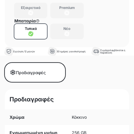
Εξαιρετικό
Premium
Μπαταρία
Τυπικό
Νέο
Συμπεριλαμβάνεται η
Εγγύηση 12 μηνών
30 ημέρες για επιστροφή
παράδοση
Προδιαγραφές
Προδιαγραφές
Χρώμα
Κόκκινο
Ενσωματωμένη μνήμη
256 GB